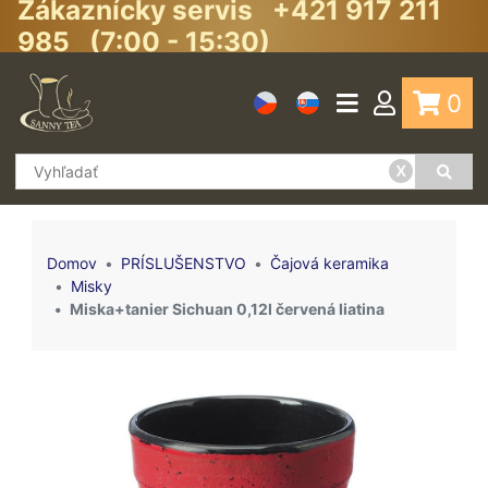
Zákaznícky servis +421 917 211
985 (7:00 - 15:30)
0
x
Domov
PRÍSLUŠENSTVO
Čajová keramika
Misky
Miska+tanier Sichuan 0,12l červená liatina