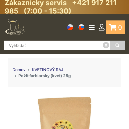
Zákaznícky servis +421 917 211
985 (7:00 - 15:30)
0
x
Domov
KVETINOVÝ RAJ
Požlt farbiarsky (kvet) 25g