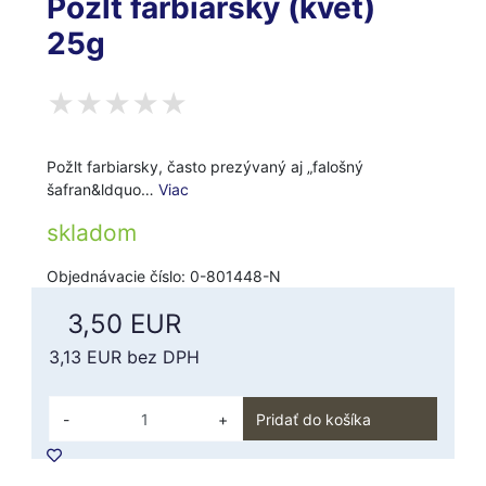
Požlt farbiarsky (kvet)
25g
Požlt farbiarsky, často prezývaný aj „falošný
šafran&ldquo…
Viac
skladom
Objednávacie číslo: 0-801448-N
3,50 EUR
3,13 EUR
bez DPH
-
+
Pridať do košíka