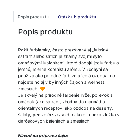
Popis produktu
Otázka k produktu
Popis produktu
Požlt farbiarsky, často prezývaný aj „falošný
šafran“ alebo saflor, je známy svojimi sýto
oranžovými lupienkami, ktoré dodajú jedlu farbu a
jemnú, mierne korenistú arómu. V kuchyni sa
používa ako prírodné farbivo a jedlá ozdoba, no
nájdete ho aj v bylinných čajoch a wellness
zmesiach. 🧡
Je skvelý na prírodné farbenie ryže, polievok a
omáčok (ako šafran), vhodný do marinád a
orientálnych receptov, ako ozdoba na dezerty,
šaláty, pečivo či syry alebo ako estetická zložka v
darčekových baleniach a zmesiach.
Návod na prípravu čaju: