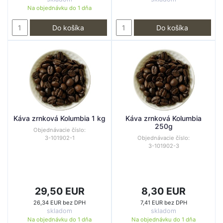
Na objednávku do
1 dňa
Do košíka
Do košíka
Káva zrnková Kolumbia 1 kg
Káva zrnková Kolumbia
250g
Objednávacie číslo:
3-101902-1
Objednávacie číslo:
3-101902-3
29,50 EUR
8,30 EUR
26,34 EUR bez DPH
7,41 EUR bez DPH
skladom
skladom
Na objednávku do
1 dňa
Na objednávku do
1 dňa