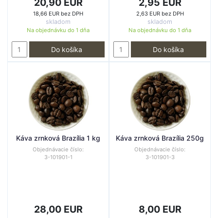
20,90 EUR
2,95 EUR
18,66 EUR bez DPH
2,63 EUR bez DPH
skladom
skladom
Na objednávku do
1 dňa
Na objednávku do
1 dňa
Do košíka
Do košíka
Káva zrnková Brazília 1 kg
Káva zrnková Brazília 250g
Objednávacie číslo:
Objednávacie číslo:
3-101901-1
3-101901-3
28,00 EUR
8,00 EUR