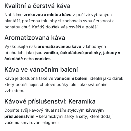
Kvalitní a čerstvá káva
Nabízíme
zrnkovou a mletou kávu
z pečlivě vybraných
plantáží, praženou tak, aby si zachovala svou čerstvost a
bohatou chuť. Každý doušek vás osvěží a potěší.
Aromatizovaná káva
Vyzkoušejte naši
aromatizovanou kávu
v lahodných
příchutích, jako jsou
vanilka
,
čokoládové pralinky
,
jahody v
čokoládě
nebo
cookies
....
Káva ve vánočním balení
Káva je dostupná také ve
vánočním balení
, ideální jako dárek,
který potěší nejen chuťové buňky, ale i oko svátečním
vzhledem.
Kávové příslušenství: Keramika
Doplňte svůj kávový rituál naším stylovým
kávovým
příslušenstvím
– keramickými šálky a sety, které dodají
vašemu servírování eleganci.