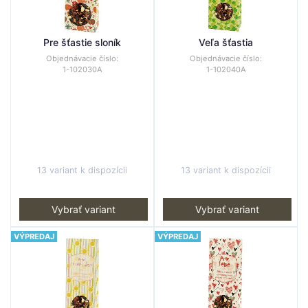
Pre šťastie sloník
Veľa šťastia
Objednávacie číslo:
Objednávacie číslo:
1-102030A
1-102040A
13 variant k dispozícii
13 variant k dispozícii
Vybrať variant
Vybrať variant
VÝPREDAJ
VÝPREDAJ