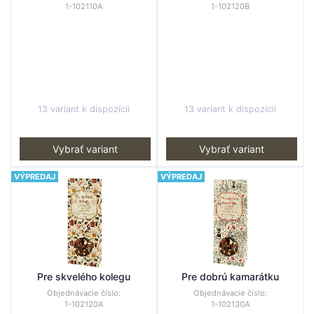
1-102110A
1-102120B
13 variant k dispozícii
13 variant k dispozícii
Vybrať variant
Vybrať variant
VÝPREDAJ
VÝPREDAJ
Pre skvelého kolegu
Pre dobrú kamarátku
Objednávacie číslo:
Objednávacie číslo:
1-102120A
1-102130A