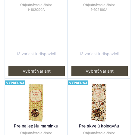
Objednávacie číslo:
Objednávacie číslo:
1-102090A
1-102100A
13 variant k dispozícii
13 variant k dispozícii
Vybrať variant
Vybrať variant
VÝPREDAJ
VÝPREDAJ
Pre najlepšiu maminku
Pre skvelú kolegyňu
Objednávacie číslo:
Objednávacie číslo: