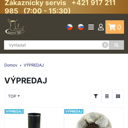
Zákaznícky servis +421 917 211
985 (7:00 - 15:30)
0
x
Domov
VÝPREDAJ
VÝPREDAJ
TOP
VÝPREDAJ
VÝPREDAJ