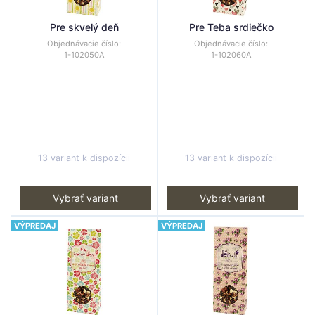
Pre skvelý deň
Pre Teba srdiečko
Objednávacie číslo:
Objednávacie číslo:
1-102050A
1-102060A
13 variant k dispozícii
13 variant k dispozícii
Vybrať variant
Vybrať variant
VÝPREDAJ
VÝPREDAJ