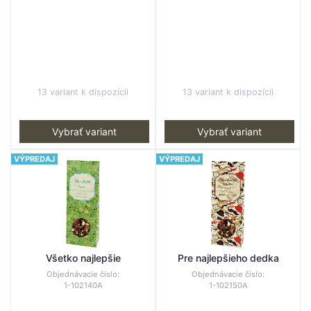
13 variant k dispozícii
13 variant k dispozícii
Vybrať variant
Vybrať variant
VÝPREDAJ
VÝPREDAJ
Všetko najlepšie
Pre najlepšieho dedka
Objednávacie číslo:
Objednávacie číslo:
1-102140A
1-102150A