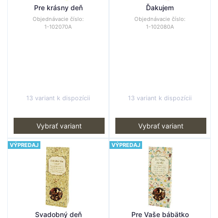
Pre krásny deň
Ďakujem
Objednávacie číslo:
Objednávacie číslo:
1-102070A
1-102080A
13 variant k dispozícii
13 variant k dispozícii
Vybrať variant
Vybrať variant
VÝPREDAJ
VÝPREDAJ
Svadobný deň
Pre Vaše bábätko