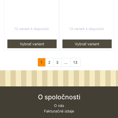
13 variant k dispozícii
13 variant k dispozícii
Vybrať variant
Vybrať variant
1
2
3
...
13
O spoločnosti
O nás
Fakturačné údaje