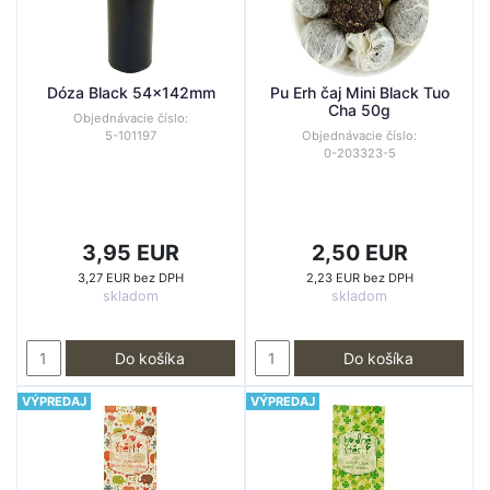
Dóza Black 54x142mm
Pu Erh čaj Mini Black Tuo
Cha 50g
Objednávacie číslo:
5-101197
Objednávacie číslo:
0-203323-5
3,95 EUR
2,50 EUR
3,27 EUR bez DPH
2,23 EUR bez DPH
skladom
skladom
Do košíka
Do košíka
VÝPREDAJ
VÝPREDAJ