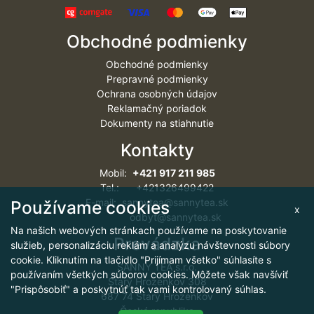
Obchodné podmienky
Obchodné podmienky
Prepravné podmienky
Ochrana osobných údajov
Reklamačný poriadok
Dokumenty na stiahnutie
Kontakty
Mobil:
+421 917 211 985
Tel.: +421326499422
E-mail: sannytea@sannytea.sk
Používame cookies
x
odbyt@sannytea.sk
Na našich webových stránkach používame na poskytovanie
Prevádzka
služieb, personalizáciu reklám a analýzu návštevnosti súbory
cookie. Kliknutím na tlačidlo "Prijímam všetko" súhlasíte s
SANNY TEA s.r.o.
používaním všetkých súborov cookies. Môžete však navšíviť
Starý Hrozenkov 308
"Prispôsobiť" a poskytnúť tak vami kontrolovaný súhlas.
687 74 Starý Hrozenkov
Česká republika