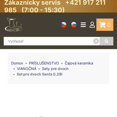
Zákaznícky servis +421 917 211
985 (7:00 - 15:30)
0
x
Domov
PRÍSLUŠENSTVO
Čajová keramika
VIANOČNÁ
Sety pre dvoch
Set pre dvoch Santa 0,28l