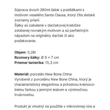
Súprava dvoch 280ml šálok s podšálkami s
motívom veselého Santa Clausa, ktorý číta detské
zoznamy prianí.
Šálky sú zabalené v darčekovej krabičke
zdobenej rovnakým motívom a sú perfektným
nápadom na originálny darček či ako
poďakovanie.
Objem
: 0,28l
Rozmery šálky:
Ø 9 x 7 cm
Priemer tanierika:
15,3 cm
Materiál:
porcelán New Bone China
Vyrobené z porcelánu New Bone China, ktorý je
charakteristický elegantnou a prírodnou krémovo-
bielou farbou s jemným leskom a výnimočnou
trvácnosťou.
Produkt je vhodný na použitie v mikrovlnnej rúre a