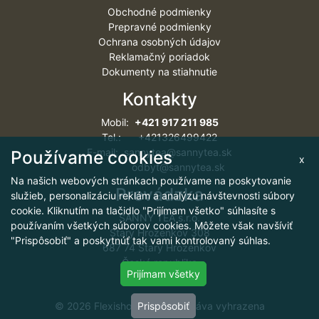
Obchodné podmienky
Prepravné podmienky
Ochrana osobných údajov
Reklamačný poriadok
Dokumenty na stiahnutie
Kontakty
Mobil:
+421 917 211 985
Tel.: +421326499422
E-mail: sannytea@sannytea.sk
Používame cookies
x
odbyt@sannytea.sk
Na našich webových stránkach používame na poskytovanie
Prevádzka
služieb, personalizáciu reklám a analýzu návštevnosti súbory
cookie. Kliknutím na tlačidlo "Prijímam všetko" súhlasíte s
SANNY TEA s.r.o.
používaním všetkých súborov cookies. Môžete však navšíviť
Starý Hrozenkov 308
"Prispôsobiť" a poskytnúť tak vami kontrolovaný súhlas.
687 74 Starý Hrozenkov
Česká republika
Prijímam všetky
© 2026 Flexishop, všechna práva vyhrazena
Prispôsobiť