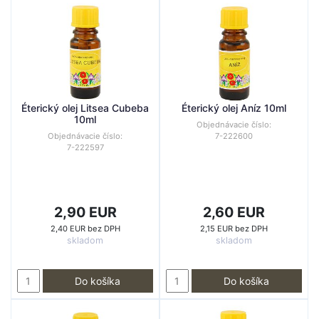
Éterický olej Litsea Cubeba
Éterický olej Aníz 10ml
10ml
Objednávacie číslo:
Objednávacie číslo:
7-222600
7-222597
2,90 EUR
2,60 EUR
2,40 EUR bez DPH
2,15 EUR bez DPH
skladom
skladom
Do košíka
Do košíka