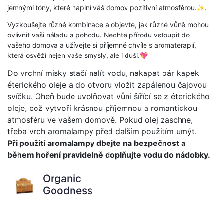
jemnými tóny, které naplní váš domov pozitivní atmosférou.✨.
Vyzkoušejte různé kombinace a objevte, jak různé vůně mohou
ovlivnit vaši náladu a pohodu. Nechte přírodu vstoupit do
vašeho domova a užívejte si příjemné chvíle s aromaterapií,
která osvěží nejen vaše smysly, ale i duši.💖
Do vrchní misky stačí nalít vodu, nakapat pár kapek
éterického oleje a do otvoru vložit zapálenou čajovou
svíčku. Oheň bude uvolňovat vůni šířící se z éterického
oleje, což vytvoří krásnou příjemnou a romantickou
atmosféru ve vašem domově. Pokud olej zaschne,
třeba vrch aromalampy před dalším použitím umýt.
Při použití aromalampy dbejte na bezpečnost a
během hoření pravidelně doplňujte vodu do nádobky.
Organic
Goodness