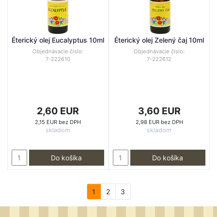
Éterický olej Eucalyptus 10ml
Éterický olej Zelený čaj 10ml
Objednávacie číslo:
Objednávacie číslo:
7-222610
7-222612
2,60 EUR
3,60 EUR
2,15 EUR bez DPH
2,98 EUR bez DPH
skladom
skladom
Do košíka
Do košíka
1
2
3