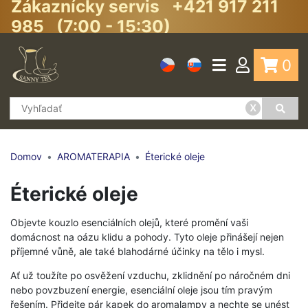
Zákaznícky servis +421 917 211
985 (7:00 - 15:30)
0
x
Domov
AROMATERAPIA
Éterické oleje
Éterické oleje
Objevte kouzlo esenciálních olejů, které promění vaši
domácnost na oázu klidu a pohody. Tyto oleje přinášejí nejen
příjemné vůně, ale také blahodárné účinky na tělo i mysl.
Ať už toužíte po osvěžení vzduchu, zklidnění po náročném dni
nebo povzbuzení energie, esenciální oleje jsou tím pravým
řešením. Přidejte pár kapek do aromalampy a nechte se unést