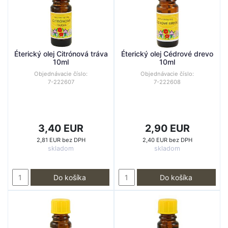
Éterický olej Citrónová tráva
Éterický olej Cédrové drevo
10ml
10ml
Objednávacie číslo:
Objednávacie číslo:
7-222607
7-222608
3,40 EUR
2,90 EUR
2,81 EUR bez DPH
2,40 EUR bez DPH
skladom
skladom
Do košíka
Do košíka