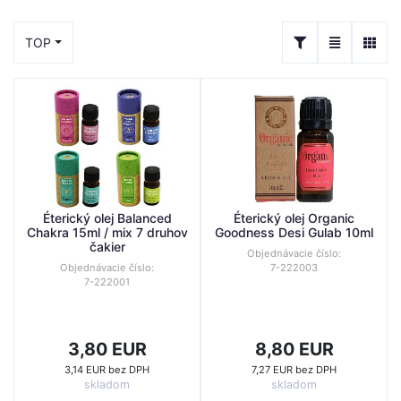
TOP
Éterický olej Balanced
Éterický olej Organic
Chakra 15ml / mix 7 druhov
Goodness Desi Gulab 10ml
čakier
Objednávacie číslo:
Objednávacie číslo:
7-222003
7-222001
3,80 EUR
8,80 EUR
3,14 EUR bez DPH
7,27 EUR bez DPH
skladom
skladom