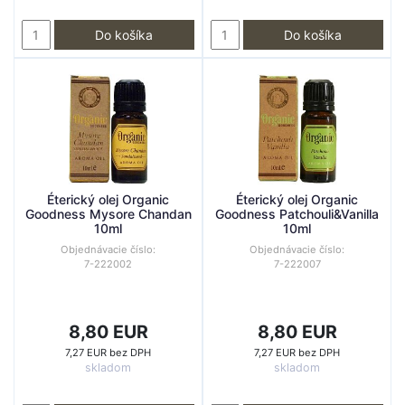
Do košíka
Do košíka
Éterický olej Organic
Éterický olej Organic
Goodness Mysore Chandan
Goodness Patchouli&Vanilla
10ml
10ml
Objednávacie číslo:
Objednávacie číslo:
7-222002
7-222007
8,80 EUR
8,80 EUR
7,27 EUR bez DPH
7,27 EUR bez DPH
skladom
skladom