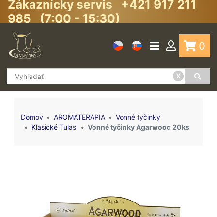
Zákaznícky servis +421 917 211
985 (7:00 - 15:30)
0
x
Domov
AROMATERAPIA
Vonné tyčinky
Klasické Tulasi
Vonné tyčinky Agarwood 20ks