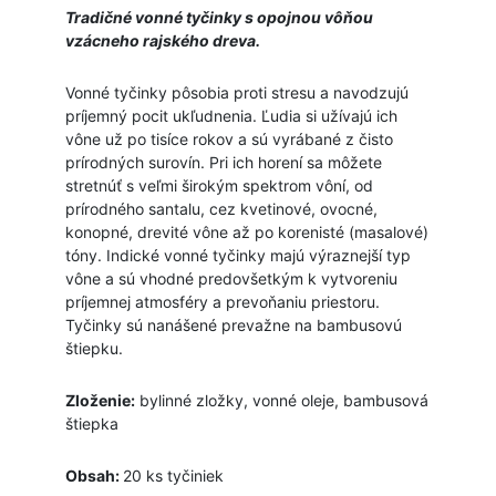
Tradičné vonné tyčinky s opojnou vôňou
vzácneho rajského dreva.
Vonné tyčinky pôsobia proti stresu a navodzujú
príjemný pocit ukľudnenia. Ľudia si užívajú ich
vône už po tisíce rokov a sú vyrábané z čisto
prírodných surovín. Pri ich horení sa môžete
stretnúť s veľmi širokým spektrom vôní, od
prírodného santalu, cez kvetinové, ovocné,
konopné, drevité vône až po korenisté (masalové)
tóny. Indické vonné tyčinky majú výraznejší typ
vône a sú vhodné predovšetkým k vytvoreniu
príjemnej atmosféry a prevoňaniu priestoru.
Tyčinky sú nanášené prevažne na bambusovú
štiepku.
Zloženie:
bylinné zložky, vonné oleje, bambusová
štiepka
Obsah:
20 ks tyčiniek