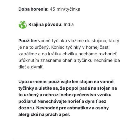
Doba horenia:
45 min/tyčinka
Krajina pôvodu:
India
Použitie:
vonnú tyčinku vložíme do stojana, ktorý
je na to určený. Koniec tyčinky v hornej časti
zapálime a na krátku chvíľku necháme rozhorieť.
Sfúknutím zhasneme oheň a tyčinku necháme iba
tlieť a dymiť.
Upozornenie: používajte len stojan na vonné
tyčinky a uistite sa, že popol padá na stojan na
to určený a nehrozí nebezpečenstvo vzniku
požiaru! Nenechávajte horieť a dymiť bez
dozoru. Nevhodné pre astmatikov a osoby
alergické na prach a peľ.